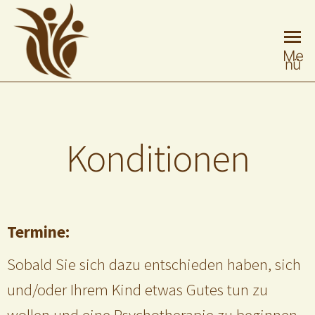
SABINE
Heilpraktikerin
Me
Nü
für
LOOSE
Psychotherapie
Konditionen
Termine:
Sobald Sie sich dazu entschieden haben, sich
und/oder Ihrem Kind etwas Gutes tun zu
wollen und eine Psychotherapie zu beginnen,